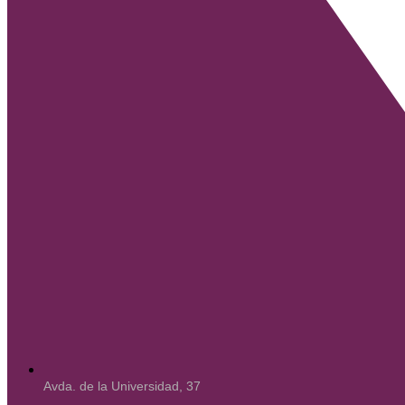
Avda. de la Universidad, 37