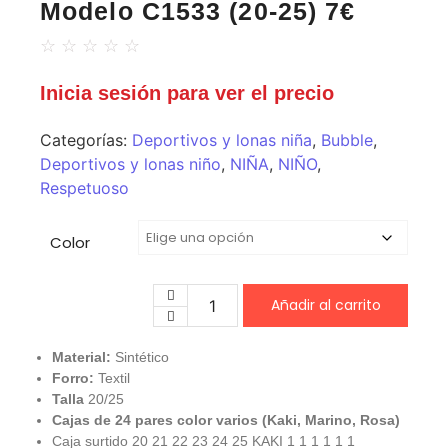
Modelo C1533 (20-25) 7€
☆
☆
☆
☆
☆
Inicia sesión para ver el precio
Categorías:
Deportivos y lonas niña
,
Bubble
,
Deportivos y lonas niño
,
NIÑA
,
NIÑO
,
Respetuoso
Color
Añadir al carrito
Material:
Sintético
Forro:
Textil
Talla
20/25
Cajas de 24 pares color varios (Kaki, Marino, Rosa)
Caja surtido 20 21 22 23 24 25 KAKI 1 1 1 1 1 1